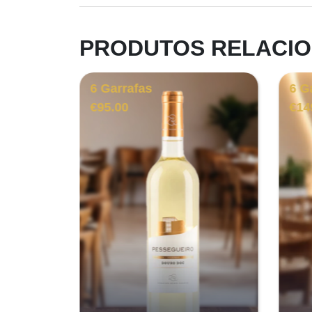
PRODUTOS RELACI
6 Garrafas
6 G
€
95.00
€
14