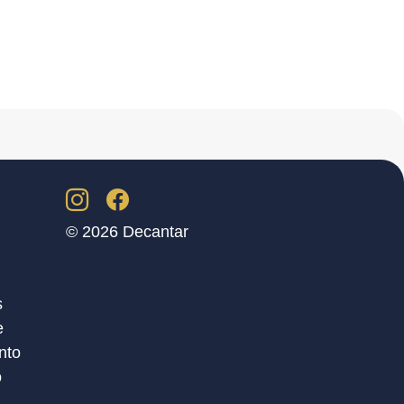
© 2026 Decantar
s
e
nto
o