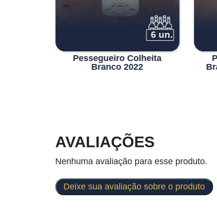
3 un.
6 un.
l Branco
Pessegueiro Colheita
P
Branco 2022
Br
AVALIAÇÕES
Nenhuma avaliação para esse produto.
Deixe sua avaliação sobre o produto