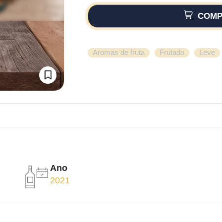
COMP
,
,
Aromas de fruta
Frutado
Leve
Ano
2021