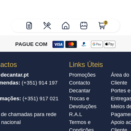
0
PAGUE COM
actos
Links Úteis
decantar.pt
Promoções
Área do
mendas:
(+351) 914 197
Contacto
Cliente
Decantar
Portes e
amações:
(+351) 917 021
Trocas e
Entrega
Devoluções
Meios d
 de chamadas para rede
R.A.L
Pagame
 nacional
Termos e
Apoio a
Condições
Cliente