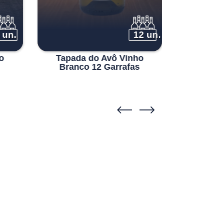
 un.
12 un.
o
Tapada do Avô Vinho
Pessegu
Branco 12 Garrafas
da Afur
Quint