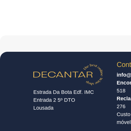
Cont
info@
Enco
518
Estrada Da Bota Edf. IMC
Recl
Entrada 2 5º DTO
276
Lousada
Custo
móvel