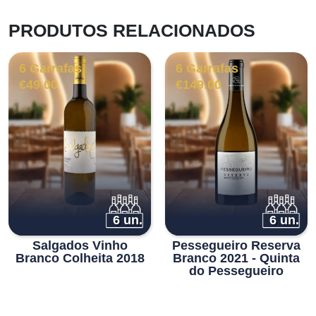
PRODUTOS RELACIONADOS
6 Garrafas
6 Garrafas
€
49.00
€
149.00
6 un.
6 un.
Salgados Vinho
Pessegueiro Reserva
Branco Colheita 2018
Branco 2021 - Quinta
do Pessegueiro