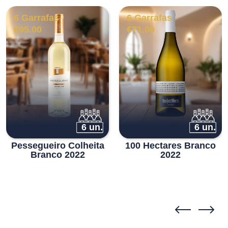
6 Garrafas
6 Garrafas
€
95.00
€
71.00
6 un.
6 un.
Pessegueiro Colheita
100 Hectares Branco
Branco 2022
2022