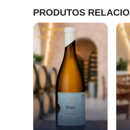
PRODUTOS RELACI
3 Garrafas
6 G
€
125.00
€
14