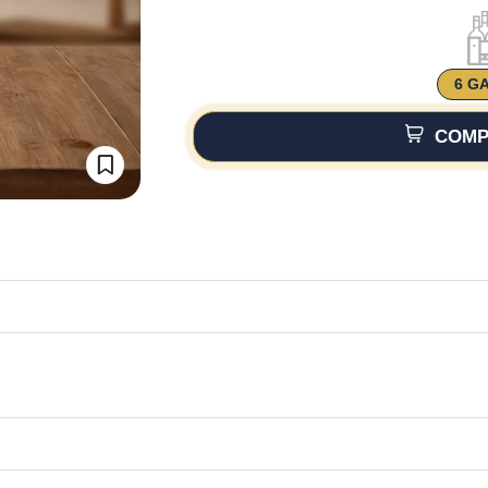
6 G
COMP