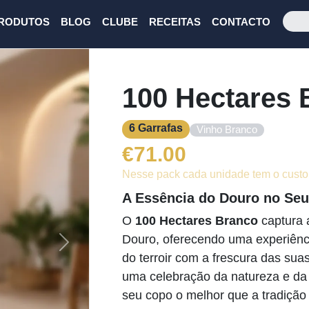
RODUTOS
BLOG
CLUBE
RECEITAS
CONTACTO
100 Hectares 
6 Garrafas
Vinho Branco
€
71.00
Nesse pack cada unidade tem o custo
A Essência do Douro no Se
O
100 Hectares Branco
captura 
Douro, oferecendo uma experiênci
Next
do terroir com a frescura das sua
uma celebração da natureza e da 
seu copo o melhor que a tradição