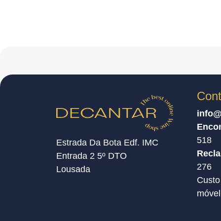
Cont
info@
Enco
518
Estrada Da Bota Edf. IMC
Recl
Entrada 2 5º DTO
276
Lousada
Custo
móvel