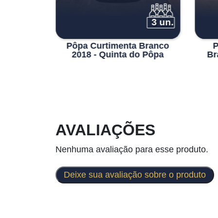
6 un.
3 un.
serva
Pôpa Curtimenta Branco
P
2018 - Quinta do Pôpa
Br
AVALIAÇÕES
Nenhuma avaliação para esse produto.
Deixe sua avaliação sobre o produto