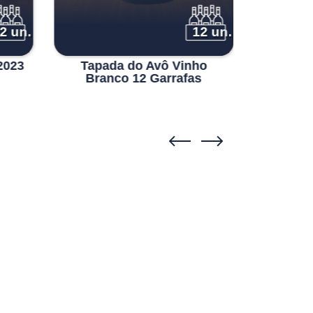
2 un.
12 un.
2023
Tapada do Avô Vinho
Pôpa Am
Branco 12 Garrafas
- Q