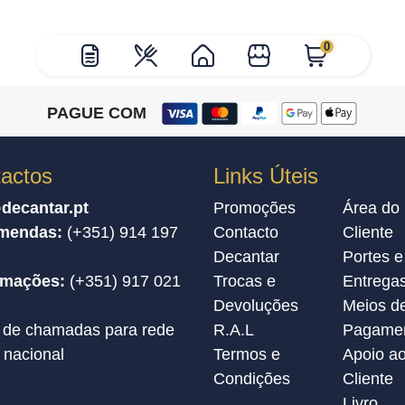
0
PAGUE COM
actos
Links Úteis
decantar.pt
Promoções
Área do
mendas:
(+351) 914 197
Contacto
Cliente
Decantar
Portes e
amações:
(+351) 917 021
Trocas e
Entrega
Devoluções
Meios d
 de chamadas para rede
R.A.L
Pagame
 nacional
Termos e
Apoio a
Condições
Cliente
Livro