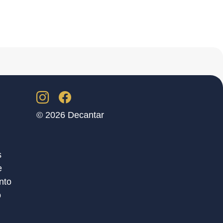
© 2026 Decantar
s
e
nto
o