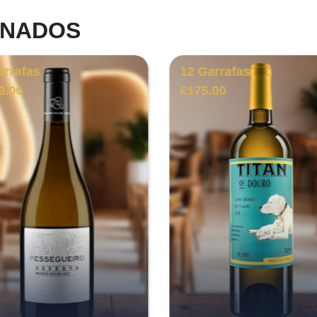
ONADOS
arrafas
12 Garrafas
9.00
€
175.00