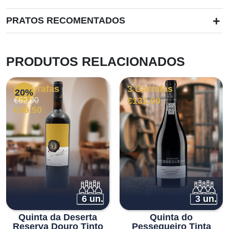
+
PRATOS RECOMENTADOS
PRODUTOS RELACIONADOS
6 Garrafas
3 Garrafas
20%
O
O
€
131.00
€
62.00
preço
preço
€
49.50
original
atual
era:
é:
€62.00.
€49.50.
6 un.
3 un.
Quinta da Deserta
Quinta do
Reserva Douro Tinto
Pessegueiro Tinta