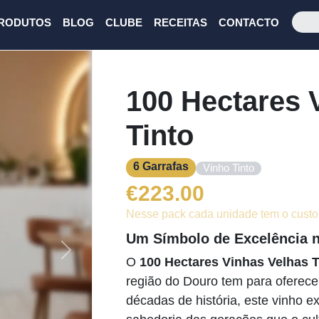
RODUTOS
BLOG
CLUBE
RECEITAS
CONTACTO
100 Hectares 
Tinto
6 Garrafas
Vinho Tinto
€
223.00
Nesse pack cada unidade tem o custo
Um Símbolo de Excelência 
Next
O
100 Hectares Vinhas Velhas T
região do Douro tem para oferecer
décadas de história, este vinho ex