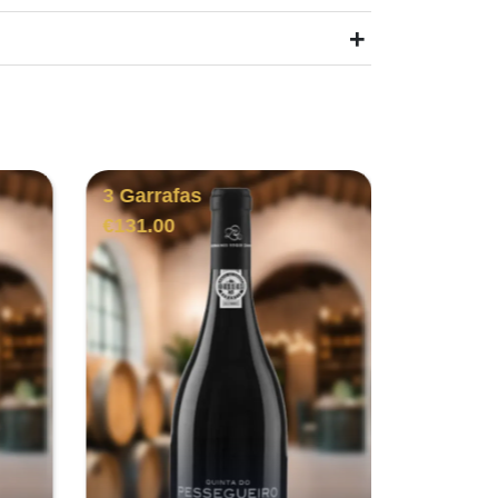
+
3 Garrafas
3 Garra
€
131.00
€
131.00