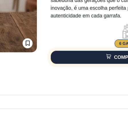
sabedoria das gerações que o cu
inovação, é uma escolha perfeita
autenticidade em cada garrafa.
6 G
COMP