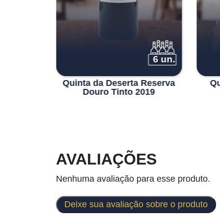
6 un.
6 un.
nto 2021-
Quinta da Deserta Reserva
Qu
ôpa
Douro Tinto 2019
AVALIAÇÕES
Nenhuma avaliação para esse produto.
Deixe sua avaliação sobre o produto