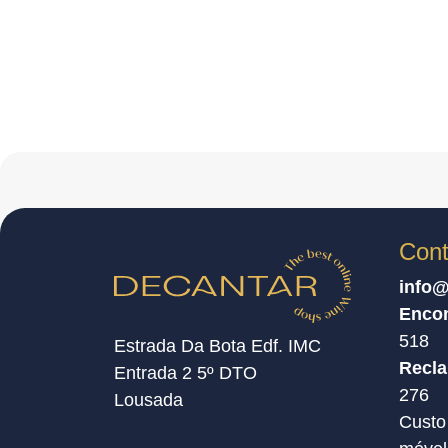
Cont
info@
Enco
518
Estrada Da Bota Edf. IMC
Recl
Entrada 2 5º DTO
276
Lousada
Custo