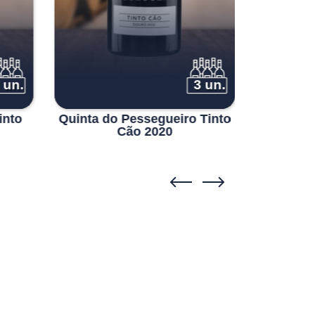
 un.
3 un.
into
Quinta do Pessegueiro Tinto
Quinta d
Cão 2020
A