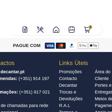
0
PAGUE COM
actos
Links Úteis
decantar.pt
Promoções
Área do
mendas:
(+351) 914 197
Contacto
Cliente
Decantar
Portes e
amações:
(+351) 917 021
Trocas e
Entrega
Devoluções
Meios d
 de chamadas para rede
R.A.L
Pagame