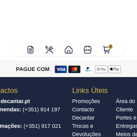
0
PAGUE COM
actos
Links Úteis
decantar.pt
Promoções
Área do
mendas:
(+351) 914 197
Contacto
Cliente
Decantar
Portes e
amações:
(+351) 917 021
Trocas e
Entrega
Devoluções
Meios d