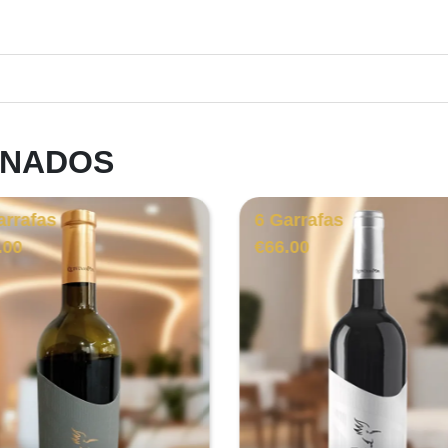
ONADOS
arrafas
6 Garrafas
.00
€
66.00