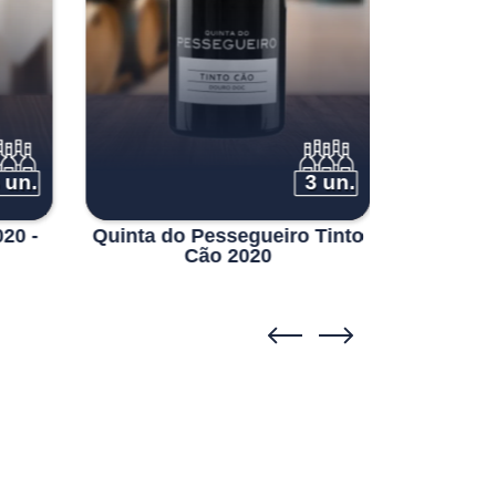
 un.
3 un.
20 -
Quinta do Pessegueiro Tinto
Titan 
Cão 2020