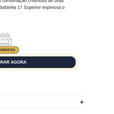
 combinação criteriosa de uvas
afarela 17 Superior expressa o
.
ARRAFAS
RAR AGORA
+