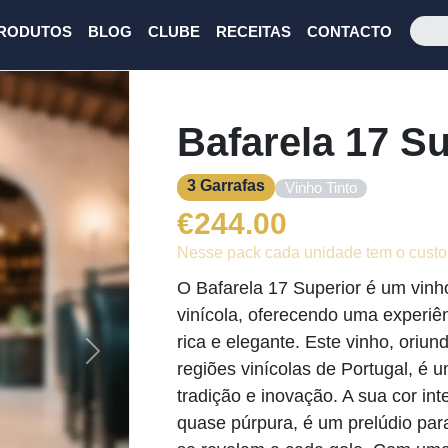
RODUTOS
BLOG
CLUBE
RECEITAS
CONTACTO
Bafarela 17 Su
3 Garrafas
Vinho Tinto
€
244.00
Nesse pack cada unidade tem o custo
O Bafarela 17 Superior é um vin
vinícola, oferecendo uma experi
rica e elegante. Este vinho, ori
Next
regiões vinícolas de Portugal, é u
tradição e inovação. A sua cor i
quase púrpura, é um prelúdio par