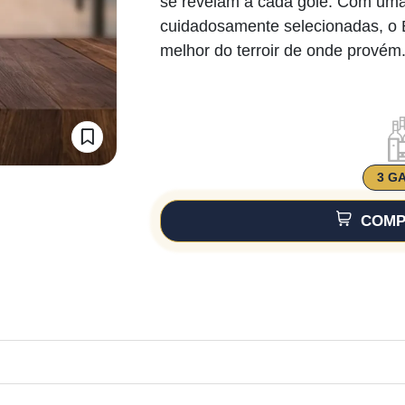
se revelam a cada gole. Com uma
cuidadosamente selecionadas, o B
melhor do terroir de onde provém
3 G
COMP