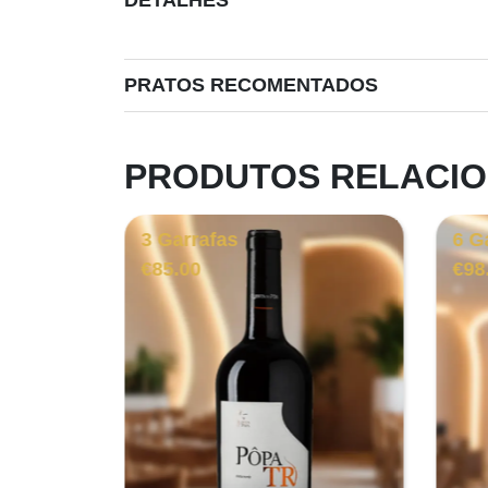
DETALHES
PRATOS RECOMENTADOS
PRODUTOS RELACI
3 Garrafas
6 G
€
85.00
€
98