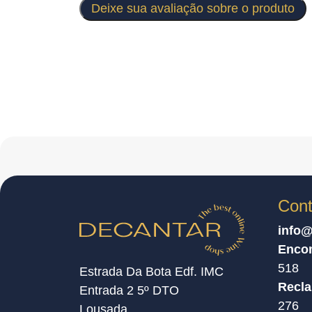
Deixe sua avaliação sobre o produto
Cont
info@
Enco
518
Estrada Da Bota Edf. IMC
Recl
Entrada 2 5º DTO
276
Lousada