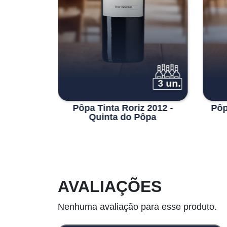
3 un.
3 un.
ca 2018 -
Pôpa Tinta Roriz 2012 -
Pôp
ôpa
Quinta do Pôpa
AVALIAÇÕES
Nenhuma avaliação para esse produto.