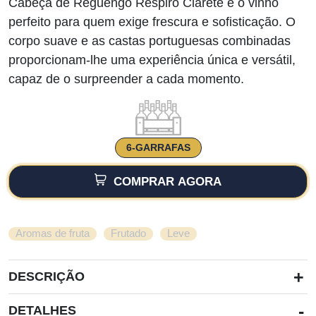
Cabeça de Reguengo Respiro Clarete é o vinho
perfeito para quem exige frescura e sofisticação. O
corpo suave e as castas portuguesas combinadas
proporcionam-lhe uma experiência única e versátil,
capaz de o surpreender a cada momento.
6-GARRAFAS
COMPRAR AGORA
,
,
Aromas de fruta
Frutado
Leve
+
DESCRIÇÃO
-
DETALHES