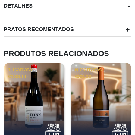
-
DETALHES
+
PRATOS RECOMENTADOS
PRODUTOS RELACIONADOS
1 Garrafa
6 Garrafas
€
133.00
€
88.00
1 un.
6 un.