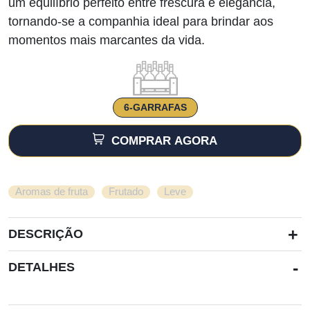
um equilíbrio perfeito entre frescura e elegância,
tornando-se a companhia ideal para brindar aos
momentos mais marcantes da vida.
6-GARRAFAS
COMPRAR AGORA
,
,
Aromas de fruta
Frutado
Leve
+
DESCRIÇÃO
-
DETALHES