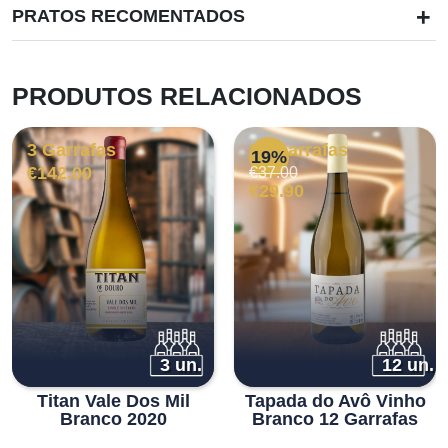
+
PRATOS RECOMENTADOS
PRODUTOS RELACIONADOS
3 Garrafas
12 Garrafas
19%
O
O
€
142.00
€
37.00
preço
preço
€
29.90
original
atual
era:
é:
€37.00.
€29.90.
3 un.
12 un.
Titan Vale Dos Mil
Tapada do Avô Vinho
Branco 2020
Branco 12 Garrafas