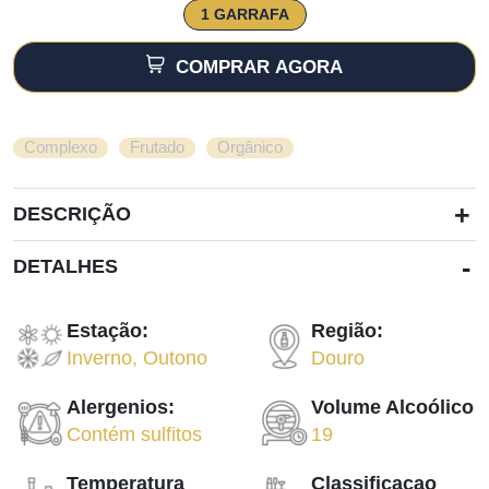
1 GARRAFA
COMPRAR AGORA
,
,
Complexo
Frutado
Orgânico
+
DESCRIÇÃO
-
DETALHES
Estação:
Região:
Inverno
,
Outono
Douro
Alergenios:
Volume Alcoólico
Contém sulfitos
19
Temperatura
Classificacao