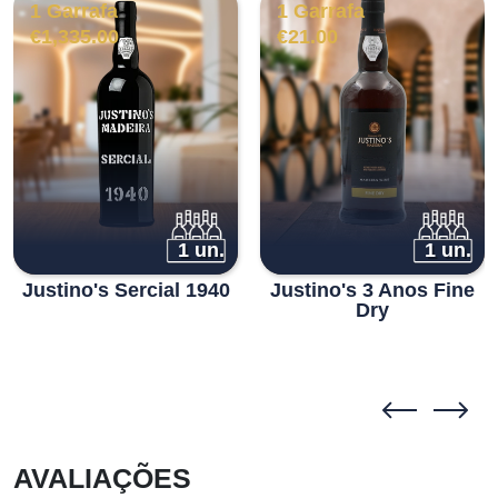
1 Garrafa
1 Garrafa
€
1,335.00
€
21.00
1 un.
1 un.
Justino's Sercial 1940
Justino's 3 Anos Fine
Dry
AVALIAÇÕES