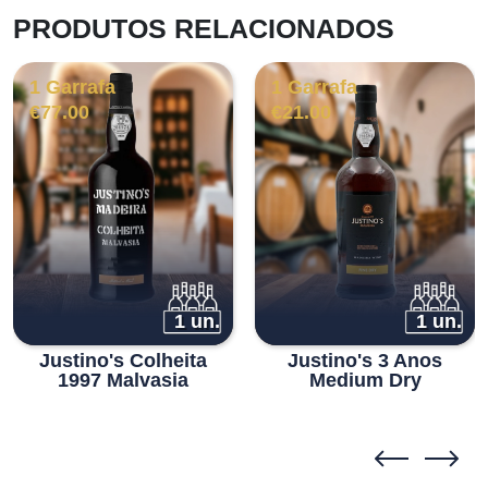
PRODUTOS RELACIONADOS
1 Garrafa
1 Garrafa
€
77.00
€
21.00
1 un.
1 un.
Justino's Colheita
Justino's 3 Anos
1997 Malvasia
Medium Dry