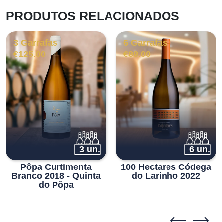
PRODUTOS RELACIONADOS
3 Garrafas
6 Garrafas
€
125.00
€
88.00
3 un.
6 un.
Pôpa Curtimenta
100 Hectares Códega
Branco 2018 - Quinta
do Larinho 2022
do Pôpa