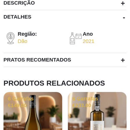
+
DESCRIÇÃO
-
DETALHES
Região:
Ano
Dão
2021
+
PRATOS RECOMENTADOS
PRODUTOS RELACIONADOS
6 Garrafas
6 Garrafas
€
149.00
€
233.00