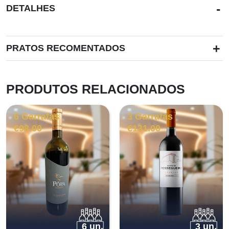
-
DETALHES
+
PRATOS RECOMENTADOS
PRODUTOS RELACIONADOS
6 Garrafas
3 Garrafas
€
98.00
€
131.00
6 un.
3 un.