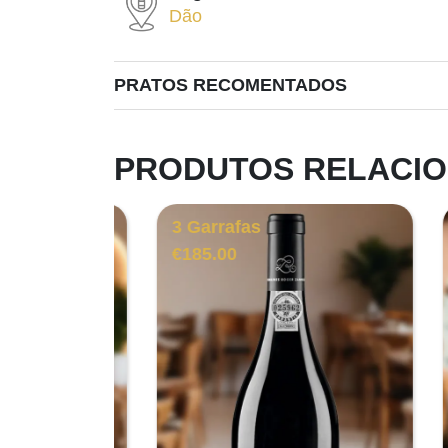
Dão
PRATOS RECOMENTADOS
PRODUTOS RELACI
3 Garrafas
3 G
€
185.00
€
13