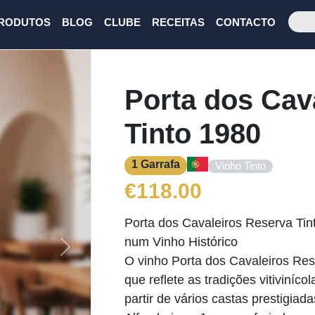
RODUTOS
BLOG
CLUBE
RECEITAS
CONTACTO
Porta dos Cav
Tinto 1980
1 Garrafa
Vinho Tinto
€
118.00
Porta dos Cavaleiros Reserva Ti
num Vinho Histórico
Next
O vinho Porta dos Cavaleiros Res
que reflete as tradições vitiviníc
partir de vários castas prestigiad