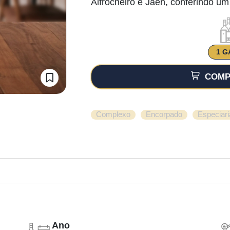
Alfrocheiro e Jaen, conferindo um pe
1 G
COMP
,
,
Complexo
Encorpado
Especiari
Ano