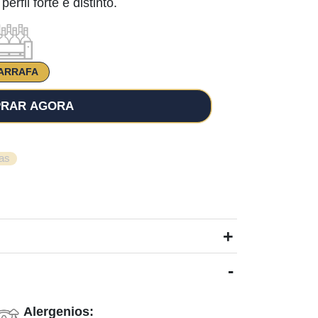
rfil forte e distinto.
ARRAFA
RAR AGORA
as
+
-
Alergenios: