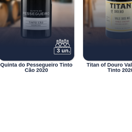
3 un.
3
ta do Pessegueiro Tinto
Titan of Douro Vale do
Cão 2020
Tinto 2020