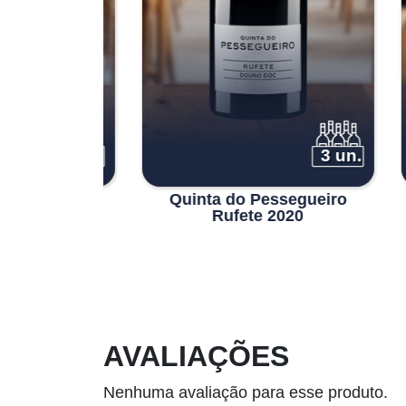
3 un.
3 un.
 2012 -
Quinta do Pessegueiro
Quin
ôpa
Rufete 2020
AVALIAÇÕES
Nenhuma avaliação para esse produto.