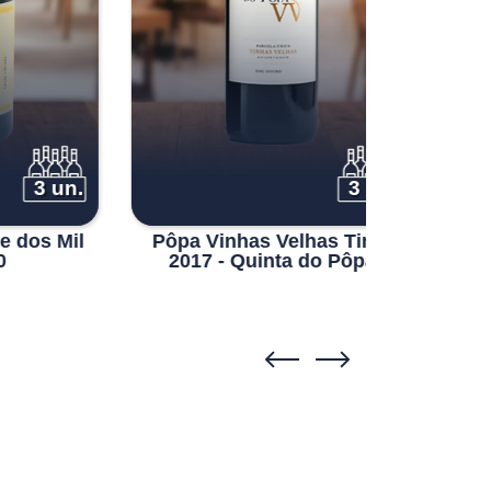
 un.
3 un.
s Mil
Pôpa Vinhas Velhas Tinto
Pôpa Re
2017 - Quinta do Pôpa
Qu