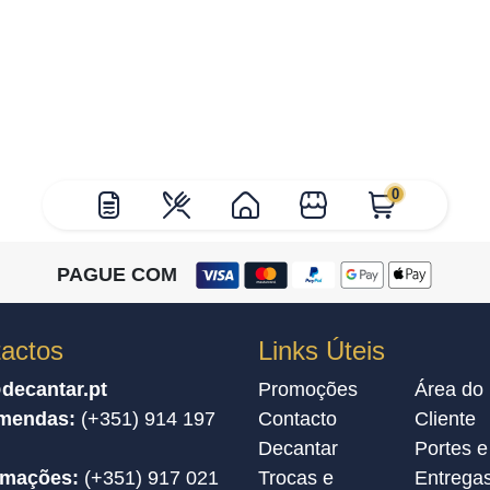
0
PAGUE COM
actos
Links Úteis
decantar.pt
Promoções
Área do
mendas:
(+351) 914 197
Contacto
Cliente
Decantar
Portes e
amações:
(+351) 917 021
Trocas e
Entrega