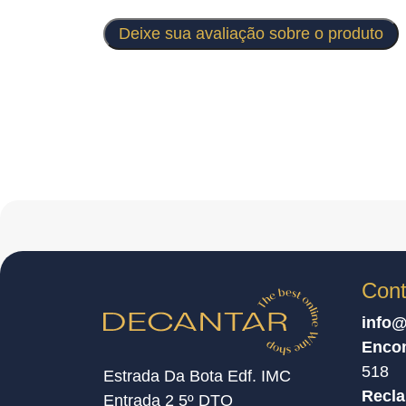
Deixe sua avaliação sobre o produto
Cont
info@
Enco
518
Estrada Da Bota Edf. IMC
Recl
Entrada 2 5º DTO