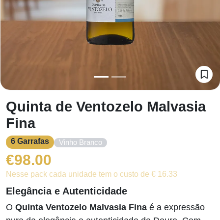
Quinta de Ventozelo Malvasia
Fina
6 Garrafas
Vinho Branco
€
98.00
Nesse pack cada unidade tem o custo de € 16.33
Elegância e Autenticidade
O
Quinta Ventozelo Malvasia Fina
é a expressão