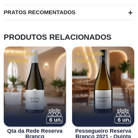
+
PRATOS RECOMENTADOS
PRODUTOS RELACIONADOS
6 Garrafas
6 Garrafas
€
106.00
€
149.00
6 un.
6 un.
Qta da Rede Reserva
Pessegueiro Reserva
Branco
Branco 2021 - Quinta