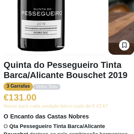
Quinta do Pessegueiro Tinta
Barca/Alicante Bouschet 2019
3 Garrafas
Vinho Tinto
€
131.00
Nesse pack cada unidade tem o custo de € 43.67
O Encanto das Castas Nobres
O
Qta Pessegueiro Tinta Barca/Alicante