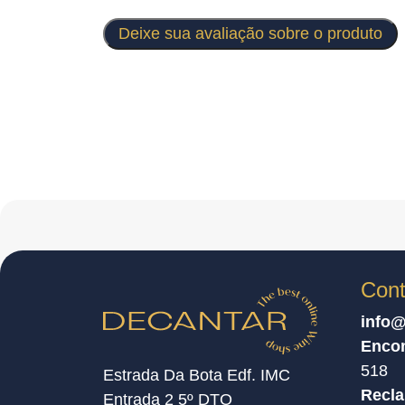
Deixe sua avaliação sobre o produto
Cont
info@
Enco
518
Estrada Da Bota Edf. IMC
Recl
Entrada 2 5º DTO