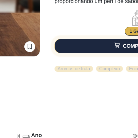
proporcionando um perfil de sabor
1 G
COMP
,
,
Aromas de fruta
Complexo
Enc
Ano