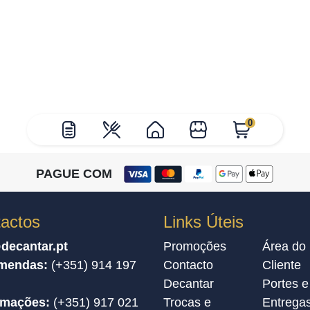
0
PAGUE COM
actos
Links Úteis
decantar.pt
Promoções
Área do
mendas:
(+351) 914 197
Contacto
Cliente
Decantar
Portes e
amações:
(+351) 917 021
Trocas e
Entrega