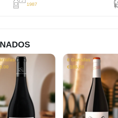
1987
ONADOS
arrafas
6 Garrafas
9.00
€
186.00