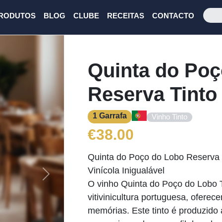
RODUTOS
BLOG
CLUBE
RECEITAS
CONTACTO
Quinta do Poç
Reserva Tinto
1 Garrafa
Vinho Tinto
€
38.00
Quinta do Poço do Lobo Reserva 
Vinícola Inigualável
Next
O vinho Quinta do Poço do Lobo T
vitivinicultura portuguesa, oferec
memórias. Este tinto é produzido 