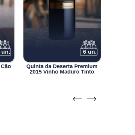
 un.
6 un.
 Cão
Quinta da Deserta Premium
Pôpa B
2015 Vinho Maduro Tinto
2018 