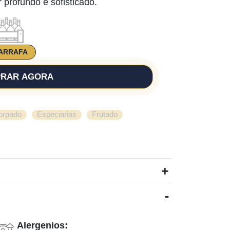
 profundo e sofisticado.
ARRAFA
RAR AGORA
,
,
orpado
Especiarias
Frutado
+
-
Alergenios: