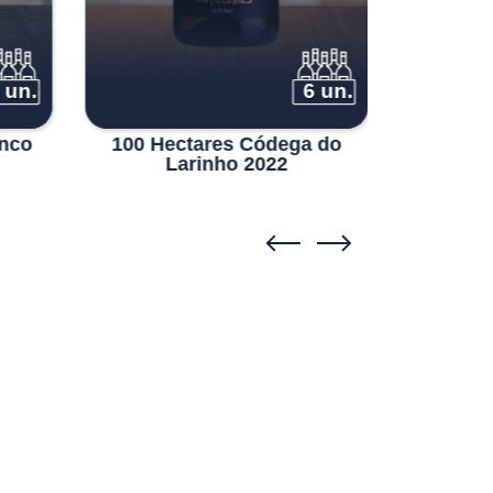
 un.
6 un.
anco
100 Hectares Códega do
Salga
Larinho 2022
C