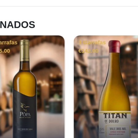
ONADOS
arrafas
3 Garrafas
5.00
€
142.00