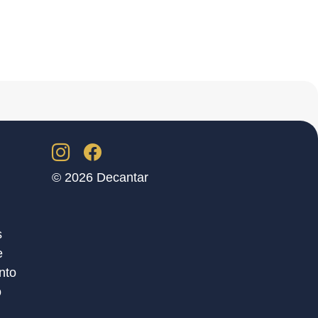
© 2026 Decantar
s
e
nto
o