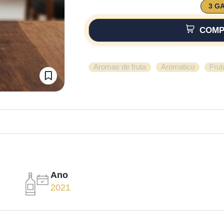
3 G
COMP
,
,
Aromas de fruta
Aromatico
Frut
Ano
2021