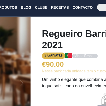
RODUTOS
BLOG
CLUBE
RECEITAS
CONTACTO
Regueiro Barr
2021
3 Garrafas
Vinho Branco
€
90.00
Nesse pack cada unidade tem o custo
Um vinho elegante que combina a 
Next
toque sofisticado do envelhecime