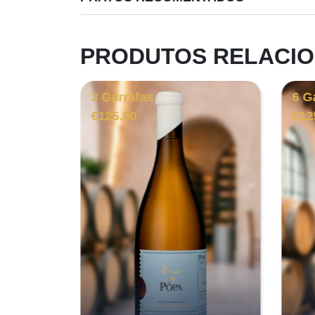
PRODUTOS RELACI
3 Garrafas
6 G
€
125.00
€
12