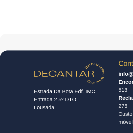
Cont
info@
Enco
518
Estrada Da Bota Edf. IMC
Recl
Entrada 2 5º DTO
276
Lousada
Custo
móvel