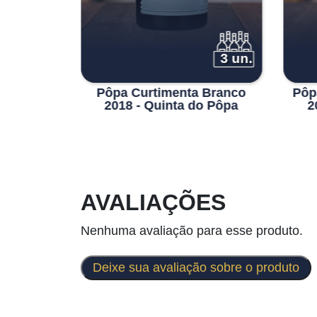
6 un.
3 un.
eserva
Pôpa Curtimenta Branco
Pôp
9
2018 - Quinta do Pôpa
2
AVALIAÇÕES
Nenhuma avaliação para esse produto.
Deixe sua avaliação sobre o produto