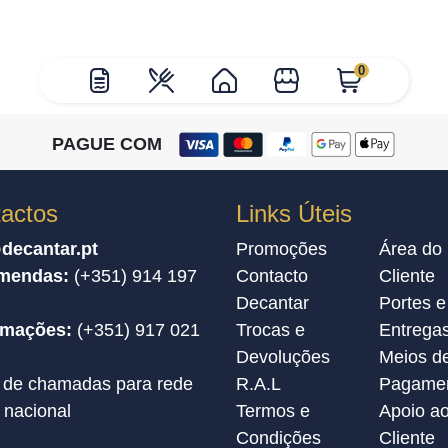
0
PAGUE COM
actos
Links Úteis
decantar.pt
Promoções
Área do
mendas:
(+351) 914 197
Contacto
Cliente
Decantar
Portes e
amações:
(+351) 917 021
Trocas e
Entrega
Devoluções
Meios d
 de chamadas para rede
R.A.L
Pagame
 nacional
Termos e
Apoio a
Condições
Cliente