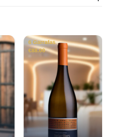
6 Garrafas
6 Garra
€
88.00
€
49.00