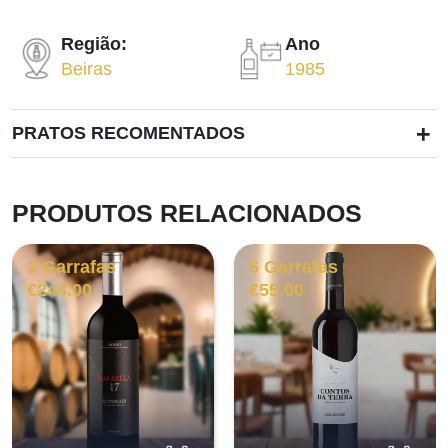
Região:
Ano
Beiras
1985
+
PRATOS RECOMENTADOS
PRODUTOS RELACIONADOS
3 Garrafas
6 Garrafas
€
244.00
€
55.00