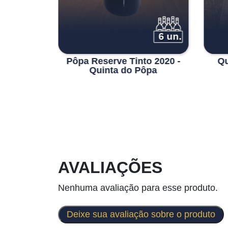
6 un.
6 un.
n Tinto
Pôpa Reserve Tinto 2020 -
Qu
o Pôpa
Quinta do Pôpa
AVALIAÇÕES
Nenhuma avaliação para esse produto.
Deixe sua avaliação sobre o produto