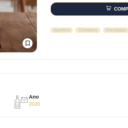
COMP
,
,
Aperitivo
Complexo
Encorpado
Ano
2020