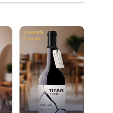
1 Garrafa
6
€
101.00
Garrafa
€
91.00