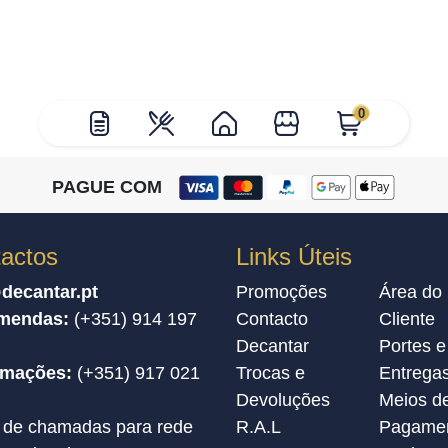
0
PAGUE COM
actos
Links Úteis
decantar.pt
Promoções
Área do
mendas:
(+351) 914 197
Contacto
Cliente
Decantar
Portes e
amações:
(+351) 917 021
Trocas e
Entrega
Devoluções
Meios d
 de chamadas para rede
R.A.L
Pagame