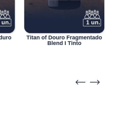
 un.
1 un.
6 un.
duro
Titan of Douro Fragmentado
Indiegen
Blend I Tinto
Tinto
Touriga
Nacional
2020