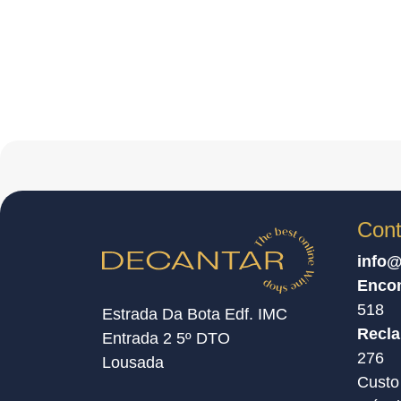
Cont
info@
Enco
518
Estrada Da Bota Edf. IMC
Recl
Entrada 2 5º DTO
276
Lousada
Custo