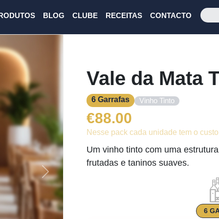
RODUTOS
BLOG
CLUBE
RECEITAS
CONTACTO
Vale da Mata T
6 Garrafas
Vinho Tinto
€
88.00
Nesse pack cada unidade tem o custo
Um vinho tinto com uma estrutura 
frutadas e taninos suaves.
Next
6 G