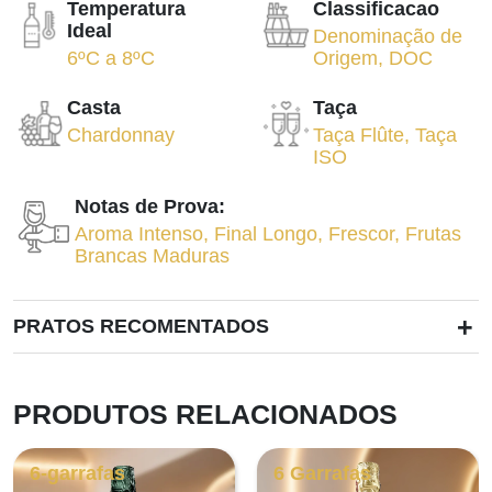
Temperatura
Classificacao
Ideal
Denominação de
6ºC
a
8ºC
Origem
,
DOC
Casta
Taça
Chardonnay
Taça Flûte
,
Taça
ISO
Notas de Prova:
Aroma Intenso
,
Final Longo
,
Frescor
,
Frutas
Brancas Maduras
+
PRATOS RECOMENTADOS
PRODUTOS RELACIONADOS
6-garrafas
6 Garrafas