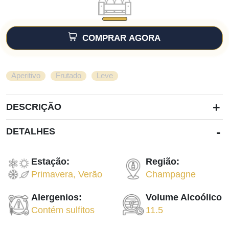
COMPRAR AGORA
,
,
Aperitivo
Frutado
Leve
+
DESCRIÇÃO
-
DETALHES
Estação:
Região:
Primavera
,
Verão
Champagne
Alergenios:
Volume Alcoólico
Contém sulfitos
11.5