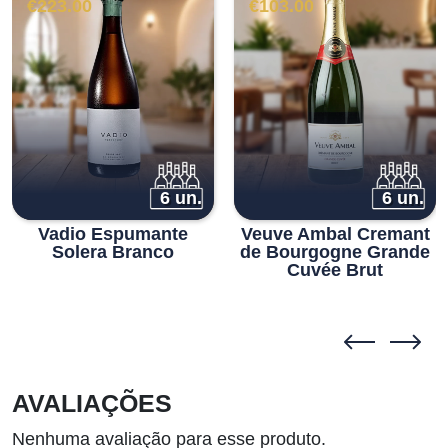
€
223.00
€
103.00
6 un.
6 un.
Vadio Espumante
Veuve Ambal Cremant
Solera Branco
de Bourgogne Grande
Cuvée Brut
AVALIAÇÕES
Nenhuma avaliação para esse produto.