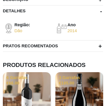
-
DETALHES
Região:
Ano
Dão
2014
+
PRATOS RECOMENTADOS
PRODUTOS RELACIONADOS
6 Garrafas
3 Garrafas
€
66.00
€
185.00