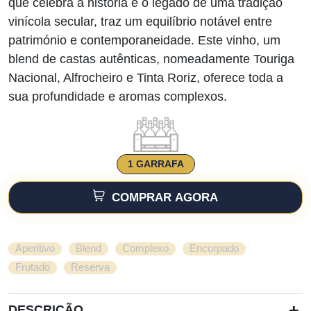
que celebra a história e o legado de uma tradição
vinícola secular, traz um equilíbrio notável entre
património e contemporaneidade. Este vinho, um
blend de castas autênticas, nomeadamente Touriga
Nacional, Alfrocheiro e Tinta Roriz, oferece toda a
sua profundidade e aromas complexos.
1 GARRAFA
COMPRAR AGORA
,
,
,
,
Aperitivo
Blend
Complexo
Encorpado
,
Frutado
Reserva
+
DESCRIÇÃO