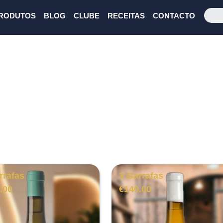
RODUTOS
BLOG
CLUBE
RECEITAS
CONTACTO
rrafas
3 Garrafas
.00
€
140.00