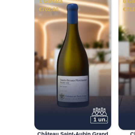
1 Garrafa
6 Ga
€
702.00
€
711
1 un.
Château Saint-Aubin Grand
C