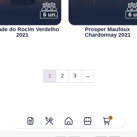
6 un.
6 u
ade do Rocim Verdelho
Prosper Maufoux
2021
Chardonnay 2021
1
2
3
→
0