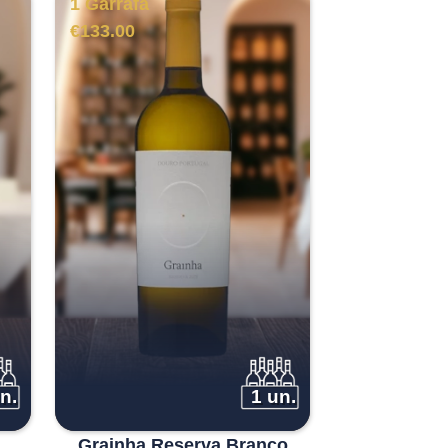
1 Garrafa
€
133.00
n.
1 un.
Grainha Reserva Branco