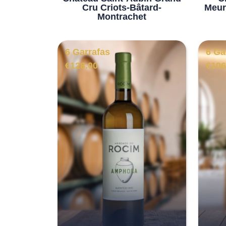
Cru Criots-Bâtard-
Meur
Montrachet
6 Garrafas
6 Ga
€
128.00
€
106