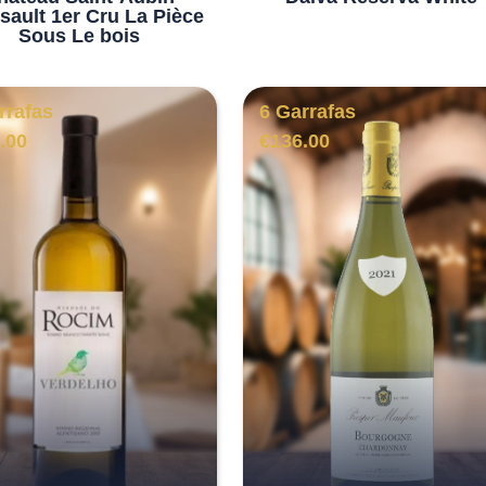
sault 1er Cru La Pièce
Sous Le bois
rrafas
6 Garrafas
.00
€
136.00