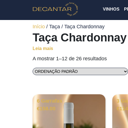
VINHOS
P
Início
/ Taça / Taça Chardonnay
Taça Chardonnay
Leia mais
A mostrar 1–12 de 26 resultados
6 Garrafas
3 Ga
€
158.00
€
114