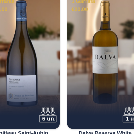
rrafas
1 Garrafa
.00
€
20.00
6 un.
1 u
hâteau Saint-Aubin
Dalva Reserva White