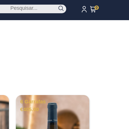
0
6 Garrafas
€
405.00