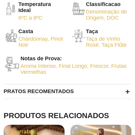
Temperatura
Classificacao
Ideal
Denominação de
6ºC
a
8ºC
Origem
,
DOC
Casta
Taça
Chardonnay
,
Pinot
Taça de Vinho
Noir
Rosé
,
Taça Flûte
Notas de Prova:
Aroma Intenso
,
Final Longo
,
Frescor
,
Frutas
Vermelhas
+
PRATOS RECOMENTADOS
PRODUTOS RELACIONADOS
3-garrafas
3-garrafas