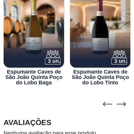
€
48.00
€
39.00
3 un.
3 un.
Espumante Caves de
Espumante Caves de
São João Quinta Poço
São João Quinta Poço
do Lobo Baga
do Lobo Tinto
AVALIAÇÕES
Nenhuma avaliação para esse produto.