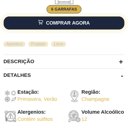
6 GARRAFAS
COMPRAR AGORA
,
,
Aperitivo
Frutado
Leve
+
DESCRIÇÃO
-
DETALHES
Estação:
Região:
Primavera
,
Verão
Champagne
Alergenios:
Volume Alcoólico
Contém sulfitos
12