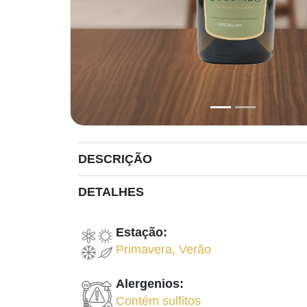
DESCRIÇÃO
DETALHES
Estação:
Primavera
,
Verão
Alergenios:
Contém sulfitos