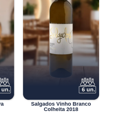
 un.
6 un.
va
Salgados Vinho Branco
Pôpa Bl
Colheita 2018
2019 