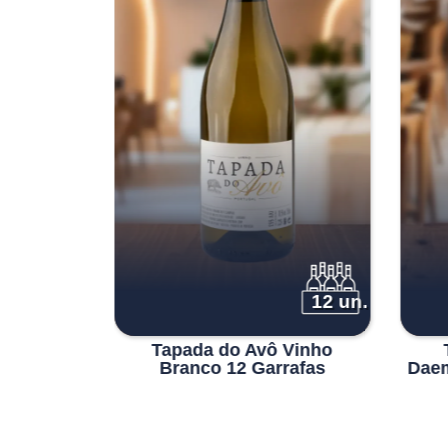
era:
é:
€37.00.
€29.90.
6 un.
12 un.
 Branco
Tapada do Avô Vinho
o Pôpa
Branco 12 Garrafas
Daem