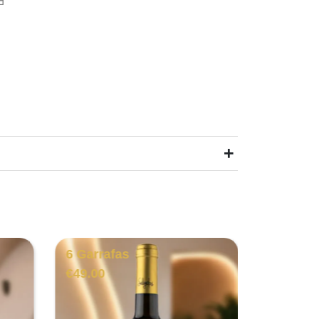
+
6 Garrafas
6 Garra
€
49.00
€
125.00