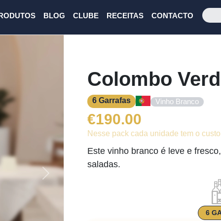
RODUTOS
BLOG
CLUBE
RECEITAS
CONTACTO
Colombo Verd
6 Garrafas
Vinho Branco
€
190.00
Nesse pack cada unidade tem o custo
Este vinho branco é leve e fresco,
saladas.
Next
6 G