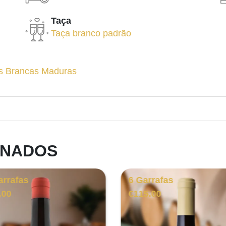
Taça
Taça branco padrão
s Brancas Maduras
ONADOS
arrafas
6 Garrafas
.00
€
115.00