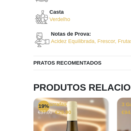
Casta
Verdelho
Notas de Prova:
Acidez Equilibrada
,
Frescor
,
Fruta
PRATOS RECOMENTADOS
PRODUTOS RELACI
12 Garrafas
3 G
19%
O
O
€
29.90
€
94
€
37.00
preço
preço
original
atual