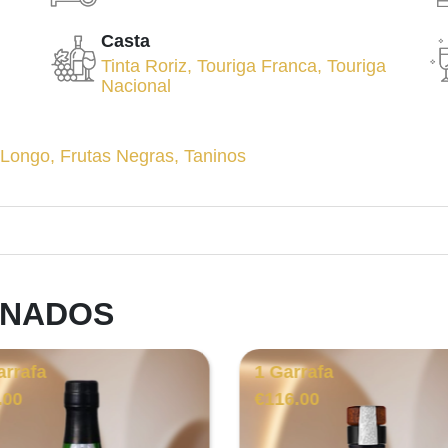
Casta
Tinta Roriz
,
Touriga Franca
,
Touriga
Nacional
 Longo
,
Frutas Negras
,
Taninos
ONADOS
arrafa
1 Garrafa
.00
€
116.00