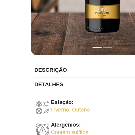
DESCRIÇÃO
DETALHES
Estação:
Inverno
,
Outono
Alergenios:
Contém sulfitos