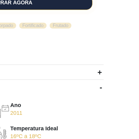
RAR AGORA
,
,
orpado
Fortificado
Frutado
+
-
Ano
2011
Temperatura Ideal
16ºC
a
18ºC