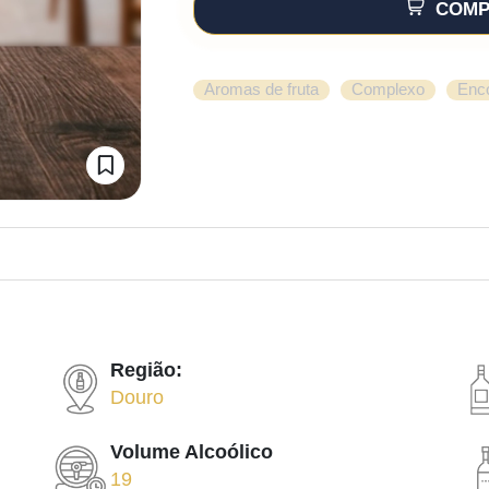
COMP
,
,
Aromas de fruta
Complexo
Enc
Região:
Douro
Volume Alcoólico
19