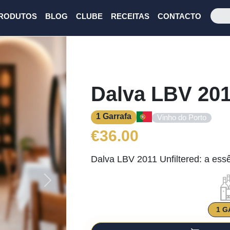
RODUTOS
BLOG
CLUBE
RECEITAS
CONTACTO
Dalva LBV 201
1 Garrafa
Vinho do Porto
€
36.00
Dalva LBV 2011 Unfiltered: a ess
Next
1 G