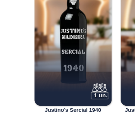
1 un.
1 un.
ask Tinta
Justino's Sercial 1940
Jus