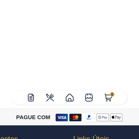
0
PAGUE COM
actos
Links Úteis