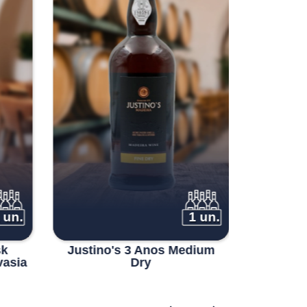
 un.
1 un.
sk
Justino's 3 Anos Medium
Justino
vasia
Dry