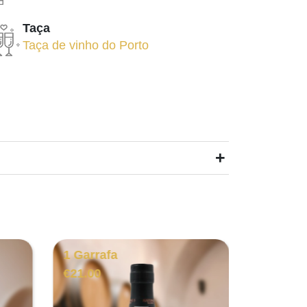
Taça
Taça de vinho do Porto
+
1 Garrafa
1 Garra
€
21.00
€
21.00