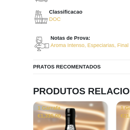
Classificacao
DOC
Notas de Prova:
Aroma Intenso
,
Especiarias
,
Final
PRATOS RECOMENTADOS
PRODUTOS RELACI
1 Garrafa
1 G
€
1,335.00
€
21