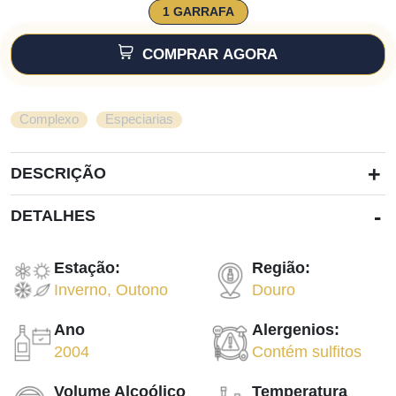
1 GARRAFA
COMPRAR AGORA
,
Complexo
Especiarias
+
DESCRIÇÃO
-
DETALHES
Estação:
Região:
Inverno
,
Outono
Douro
Ano
Alergenios:
2004
Contém sulfitos
Volume Alcoólico
Temperatura