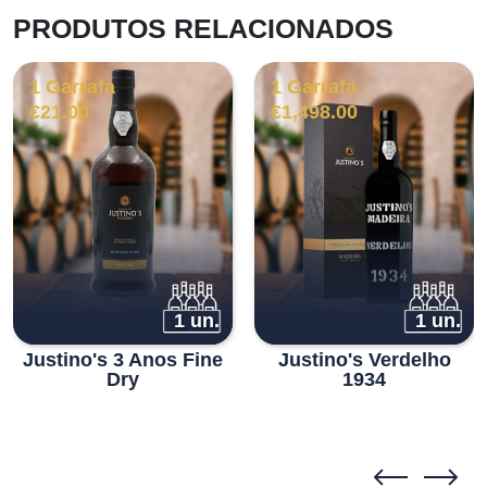
PRODUTOS RELACIONADOS
1 Garrafa
1 Garrafa
€
21.00
€
1,498.00
1 un.
1 un.
Justino's 3 Anos Fine
Justino's Verdelho
Dry
1934