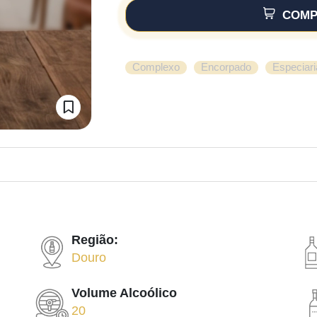
COMP
,
,
Complexo
Encorpado
Especiari
Região:
Douro
Volume Alcoólico
20