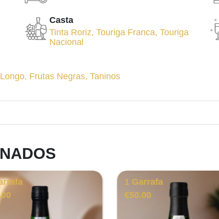
Casta
Tinta Roriz
,
Touriga Franca
,
Touriga
Nacional
 Longo
,
Frutas Negras
,
Taninos
ONADOS
arrafa
1 Garrafa
.00
€
50.00