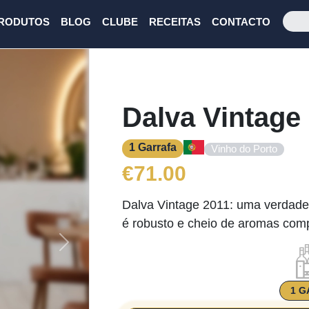
RODUTOS
BLOG
CLUBE
RECEITAS
CONTACTO
Dalva Vintage
1 Garrafa
Vinho do Porto
€
71.00
Dalva Vintage 2011: uma verdadei
é robusto e cheio de aromas com
Next
1 G