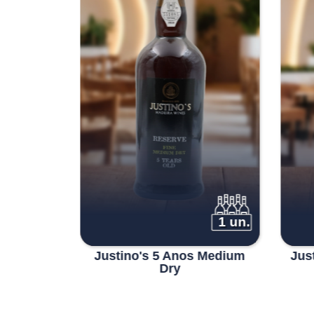
1 un.
1 un.
 Medium
Justino's 5 Anos Medium
Jus
Dry