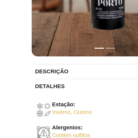
DESCRIÇÃO
DETALHES
Estação:
Inverno
,
Outono
Alergenios:
Contém sulfitos