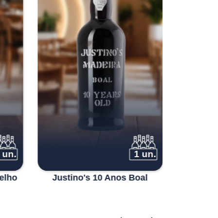
 un.
1 un.
elho
Justino's 10 Anos Boal
Justin