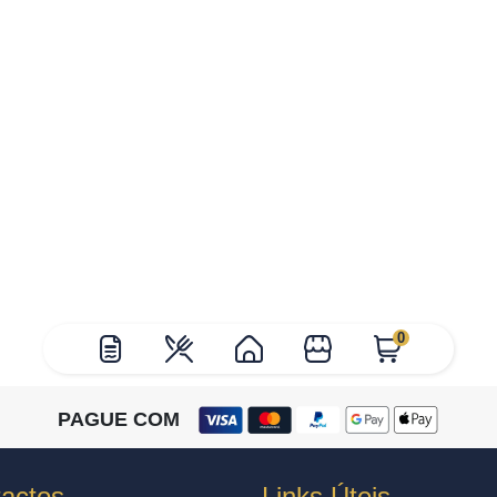
0
PAGUE COM
actos
Links Úteis