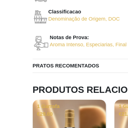
Classificacao
Denominação de Origem
,
DOC
Notas de Prova:
Aroma Intenso
,
Especiarias
,
Final
PRATOS RECOMENTADOS
PRODUTOS RELACI
1 Garrafa
1 G
€
29.00
€
21