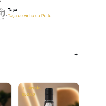
Taça
Taça de vinho do Porto
+
1 Garrafa
1 Garra
€
50.00
€
1,389.