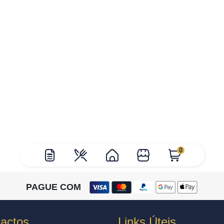
0
PAGUE COM
actos
Links Úteis