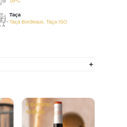
16ºC
Taça
Taça Bordeaux
,
Taça ISO
+
6 Garrafas
3 Garra
16%
€
186.00
€
120.00