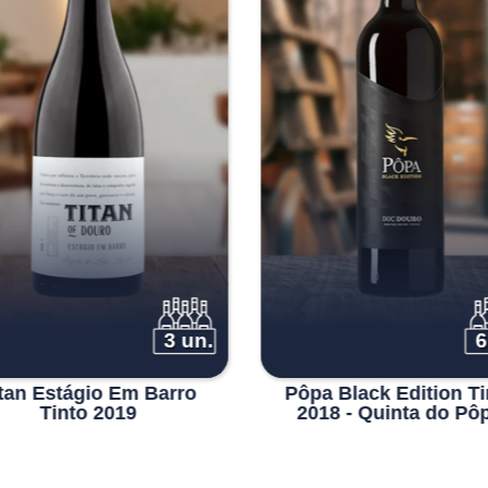
original
atual
era:
é:
€150.00.
€137.55.
3 un.
6
tan Estágio Em Barro
Pôpa Black Edition Ti
Tinto 2019
2018 - Quinta do Pô