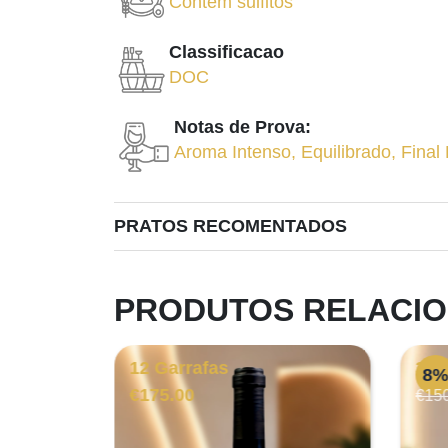
Contém sulfitos
Classificacao
DOC
Notas de Prova:
Aroma Intenso
,
Equilibrado
,
Final
PRATOS RECOMENTADOS
PRODUTOS RELACI
12 Garrafas
3 G
8
€
175.00
€
15