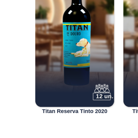
3 un.
12 un.
iro Tinta
Titan Reserva Tinto 2020
Ti
19