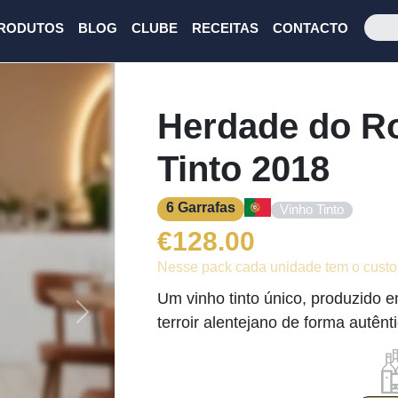
RODUTOS
BLOG
CLUBE
RECEITAS
CONTACTO
Herdade do R
Tinto 2018
6 Garrafas
Vinho Tinto
€
128.00
Nesse pack cada unidade tem o custo
Um vinho tinto único, produzido 
Next
terroir alentejano de forma autênti