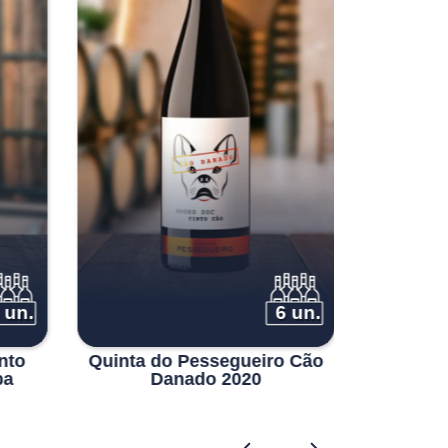
 un.
6 un.
nto
Quinta do Pessegueiro Cão
Titan of
pa
Danado 2020