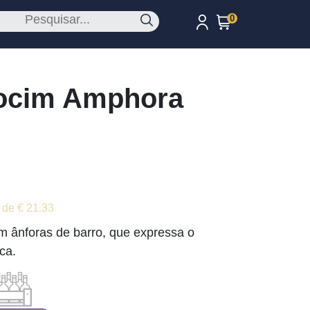
0
ocim Amphora
 de € 21.33
em ânforas de barro, que expressa o
ca.