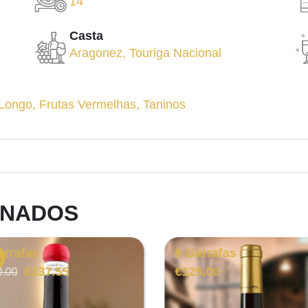
14
Casta
Aragonez
,
Touriga Nacional
 Longo
,
Frutas Vermelhas
,
Taninos
ONADOS
arrafas
6 Garrafas
%
O
O
€
137.55
€
125.00
0.00
preço
preço