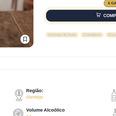
6 G
COMP
,
,
Aromas de fruta
Complexo
Enc
Região:
Alentejo
Volume Alcoólico