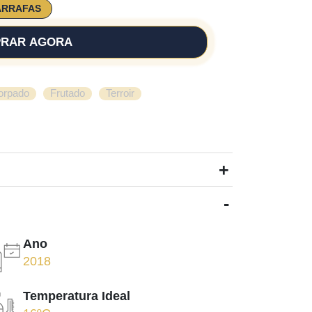
ARRAFAS
RAR AGORA
,
,
orpado
Frutado
Terroir
+
-
Ano
2018
Temperatura Ideal