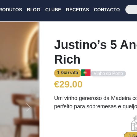
RODUTOS
BLOG
CLUBE
RECEITAS
CONTACTO
Justino’s 5 A
Rich
1 Garrafa
Vinho do Porto
€
29.00
Um vinho generoso da Madeira co
perfeito para sobremesas e queijo
Next
1 G