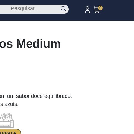
0
nos Medium
m um sabor doce equilibrado,
s azuis.
ARRAFA