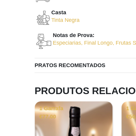
Casta
Tinta Negra
Notas de Prova:
Especiarias
,
Final Longo
,
Frutas 
PRATOS RECOMENTADOS
PRODUTOS RELACI
1 Garrafa
1 G
€
77.00
€
50