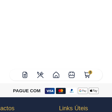
0
PAGUE COM
actos
Links Úteis