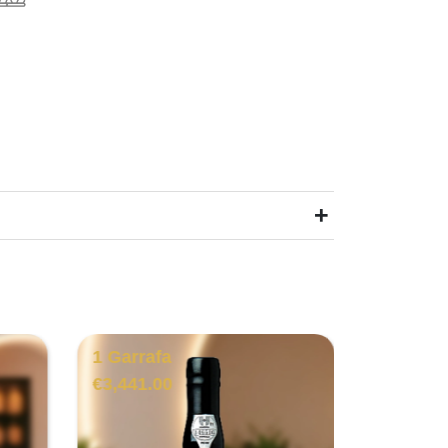
+
1 Garrafa
1 Garra
€
3,441.00
€
21.00