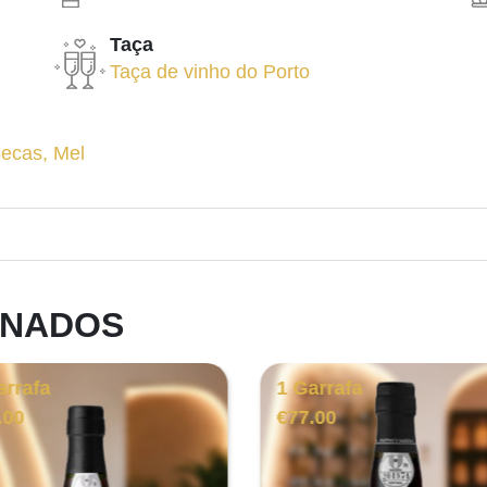
Taça
Taça de vinho do Porto
Secas
,
Mel
ONADOS
arrafa
1 Garrafa
.00
€
77.00