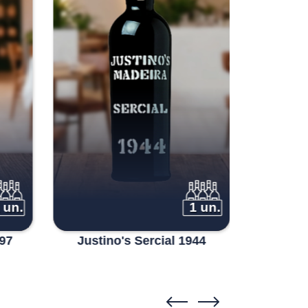
 un.
1 un.
997
Justino's Sercial 1944
Justin