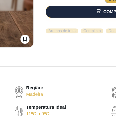
COMP
,
,
Aromas de fruta
Complexo
Doc
Região:
Madeira
Temperatura Ideal
11ºC
a
9ºC