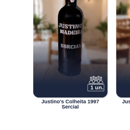
1 un.
1 un.
ta 1996
Justino's Colheita 1997
Jus
Sercial