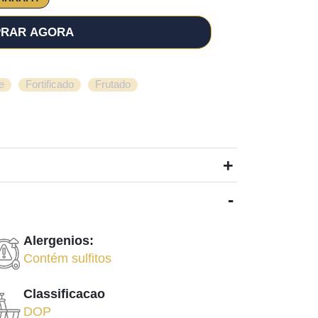
RAR AGORA
,
,
e
Fortificado
Frutado
+
-
Alergenios:
Contém sulfitos
Classificacao
DOP