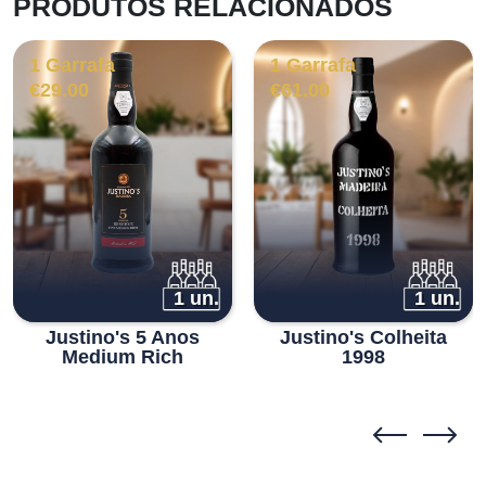
PRODUTOS RELACIONADOS
1 Garrafa
1 Garrafa
€
29.00
€
61.00
1 un.
1 un.
Justino's 5 Anos
Justino's Colheita
Medium Rich
1998