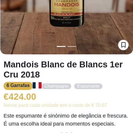
Mandois Blanc de Blancs 1er
Cru 2018
6 Garrafas
,
Champagne
Espumante
€
424.00
Nesse pack cada unidade tem o custo de € 70.67
Este espumante é sinónimo de elegância e frescura.
É uma escolha ideal para momentos especiais.