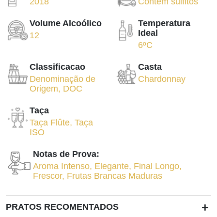
2018
Contém sulfitos
Volume Alcoólico
Temperatura
Ideal
12
6ºC
Classificacao
Casta
Denominação de
Chardonnay
Origem
,
DOC
Taça
Taça Flûte
,
Taça
ISO
Notas de Prova:
Aroma Intenso
,
Elegante
,
Final Longo
,
Frescor
,
Frutas Brancas Maduras
+
PRATOS RECOMENTADOS