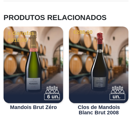
PRODUTOS RELACIONADOS
€
288.00
6 Garrafas
€
418.00
6 un.
un.
Mandois Brut Zéro
Clos de Mandois
Blanc Brut 2008