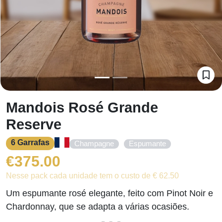
Mandois Rosé Grande
Reserve
6 Garrafas
,
Champagne
Espumante
€
375.00
Nesse pack cada unidade tem o custo de € 62.50
Um espumante rosé elegante, feito com Pinot Noir e
Chardonnay, que se adapta a várias ocasiões.