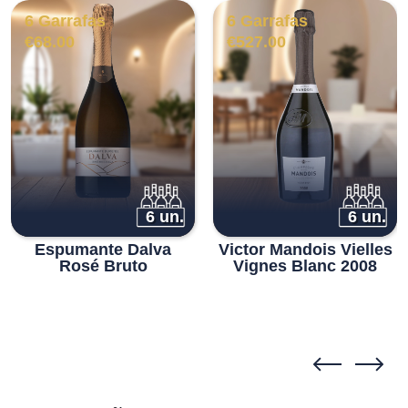
6 Garrafas
6 Garrafas
€
68.00
€
527.00
6 un.
6 un.
Espumante Dalva
Victor Mandois Vielles
Rosé Bruto
Vignes Blanc 2008