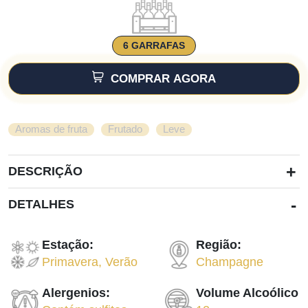
6 GARRAFAS
COMPRAR AGORA
,
,
Aromas de fruta
Frutado
Leve
+
DESCRIÇÃO
-
DETALHES
Estação:
Região:
Primavera
,
Verão
Champagne
Alergenios:
Volume Alcoólico