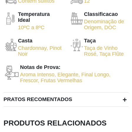
Contém sulfitos
12
Temperatura
Classificacao
Ideal
Denominação de
10ºC
a
8ºC
Origem
,
DOC
Casta
Taça
Chardonnay
,
Pinot
Taça de Vinho
Noir
Rosé
,
Taça Flûte
Notas de Prova:
Aroma Intenso
,
Elegante
,
Final Longo
,
Frescor
,
Frutas Vermelhas
+
PRATOS RECOMENTADOS
PRODUTOS RELACIONADOS