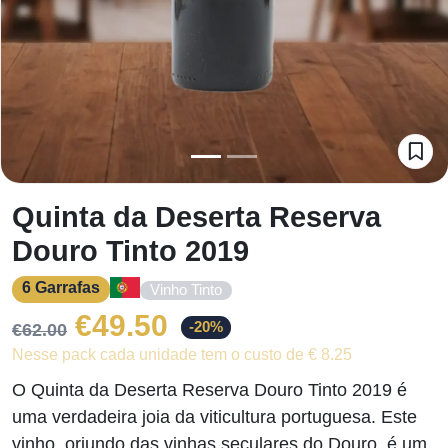
Quinta da Deserta Reserva
Douro Tinto 2019
6 Garrafas
Vinho Tinto
O
O
€
49.50
-20%
€
62.00
Nesse pack cada unidade tem o custo de € 8.25
preço
preço
O Quinta da Deserta Reserva Douro Tinto 2019 é
original
atual
uma verdadeira joia da viticultura portuguesa. Este
vinho, oriundo das vinhas seculares do Douro, é um