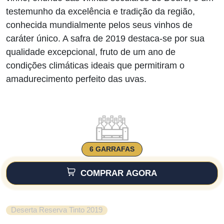
era:
é:
testemunho da excelência e tradição da região,
conhecida mundialmente pelos seus vinhos de
€62.00.
€49.50.
caráter único. A safra de 2019 destaca-se por sua
qualidade excepcional, fruto de um ano de
condições climáticas ideais que permitiram o
amadurecimento perfeito das uvas.
6 GARRAFAS
COMPRAR AGORA
Deserta Reserva Tinto 2019