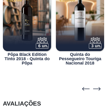
€
125.00
€
131.00
6 un.
3 un.
Pôpa Black Edition
Quinta do
Tinto 2018 - Quinta do
Pessegueiro Touriga
Pôpa
Nacional 2018
AVALIAÇÕES