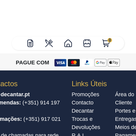
0
PAGUE COM
actos
Links Úteis
decantar.pt
Promoções
Área do
mendas:
(+351) 914 197
Contacto
Cliente
Decantar
Portes e
amações:
(+351) 917 021
Trocas e
Entrega
Devoluções
Meios d
 de chamadas para rede
R.A.L
Pagame