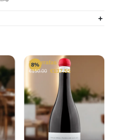
+
3 Garrafas
6 Garra
8%
20%
O
O
€
137.55
€
€
150.00
€
62.00
preço
preço
p
original
atual
o
era:
é:
e
€150.00.
€137.55.
€