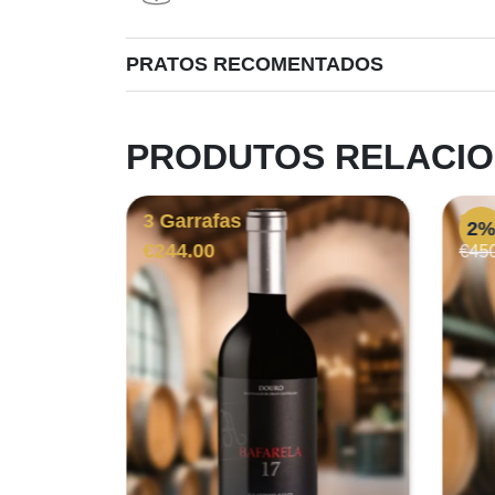
PRATOS RECOMENTADOS
PRODUTOS RELACI
3 Garrafas
3 G
2
€
244.00
€
45
eço
al
01.00.