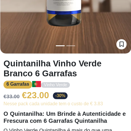
Quintanilha Vinho Verde
Branco 6 Garrafas
6 Garrafas
Vinho Verde
O
O
€
23.00
-30%
€
33.00
Nesse pack cada unidade tem o custo de € 3.83
preço
preço
O Quintanilha: Um Brinde à Autenticidade e
original
atual
Frescura com 6 Garrafas Quintanilha
O Vinho Verde Quintanilha é mais do que uma