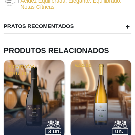
Acidez Equilibrada
,
Elegante
,
Equilibrado
,
Notas Cítricas
+
PRATOS RECOMENTADOS
PRODUTOS RELACIONADOS
€
44.00
3 Garrafas
€
107.00
3 un.
un.