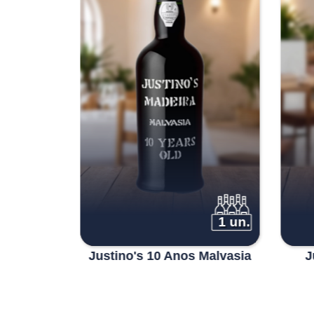
1 un.
1 un.
 Sercial
Justino's 10 Anos Malvasia
J