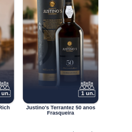
 un.
1 un.
Rich
Justino's Terrantez 50 anos
Justin
Frasqueira