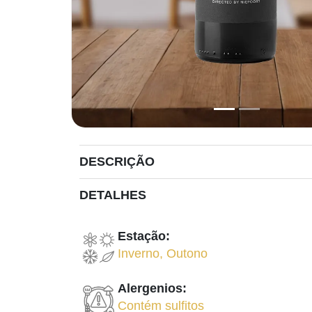
DESCRIÇÃO
DETALHES
Estação:
Inverno
,
Outono
Alergenios:
Contém sulfitos