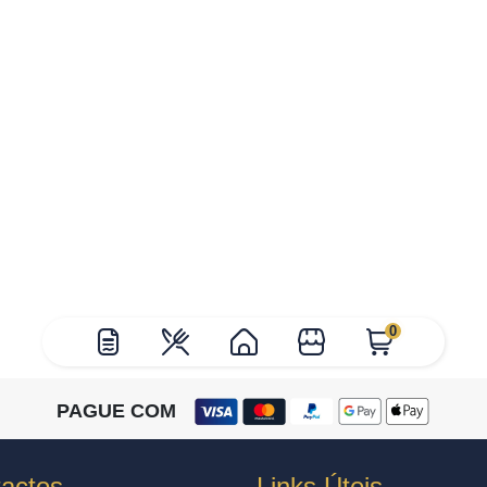
0
PAGUE COM
actos
Links Úteis