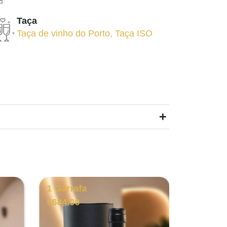
Taça
Taça de vinho do Porto
,
Taça ISO
+
1 Garrafa
1 Garra
€
684.00
€
77.00