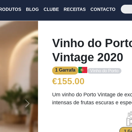
RODUTOS
BLOG
CLUBE
RECEITAS
CONTACTO
Vinho do Port
Vintage 2020
1 Garrafa
Vinho do Porto
€
155.00
Um vinho do Porto Vintage de exc
intensas de frutas escuras e espec
Next
1 G