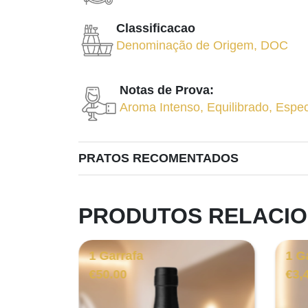
Classificacao
Denominação de Origem
,
DOC
Notas de Prova:
Aroma Intenso
,
Equilibrado
,
Espec
PRATOS RECOMENTADOS
PRODUTOS RELACI
1 Garrafa
1 G
€
50.00
€
3,