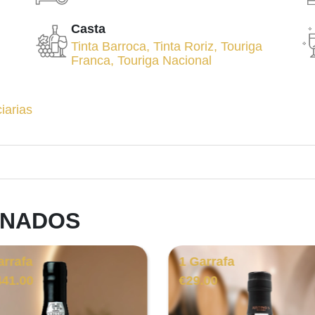
Casta
Tinta Barroca
,
Tinta Roriz
,
Touriga
Franca
,
Touriga Nacional
iarias
ONADOS
arrafa
1 Garrafa
441.00
€
29.00