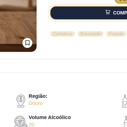
COMP
,
,
Complexo
Encorpado
Frutado
Região:
Douro
Volume Alcoólico
20