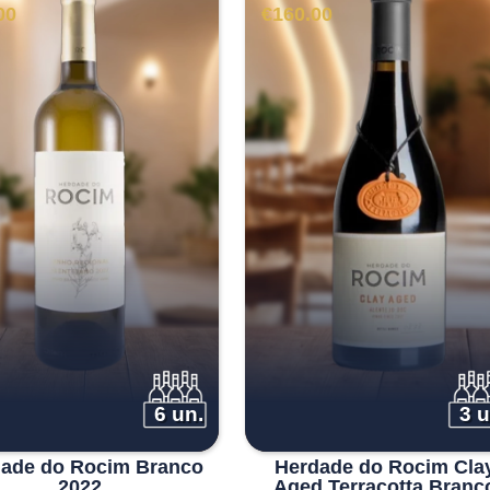
00
€
160.00
6 un.
3 u
ade do Rocim Branco
Herdade do Rocim Cla
2022
Aged Terracotta Branc