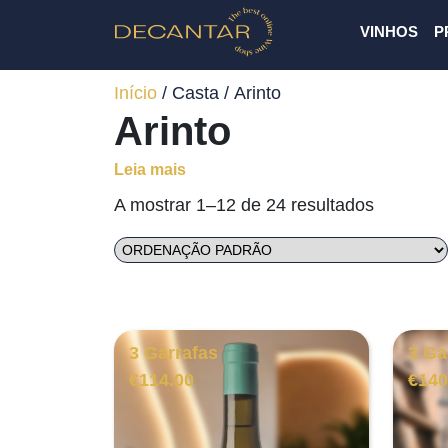
VINHOS
P
Início
/ Casta / Arinto
Arinto
Leia mais
A mostrar 1–12 de 24 resultados
3 Garrafas
3 Ga
€
114.00
€
140