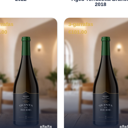
2018
rrafas
3-garrafas
.00
€
101.00