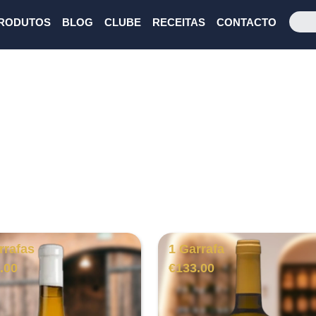
RODUTOS
BLOG
CLUBE
RECEITAS
CONTACTO
rrafas
1 Garrafa
.00
€
133.00