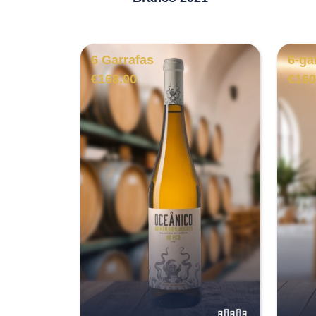
6 Garrafas
6-ga
€
168.00
€
160