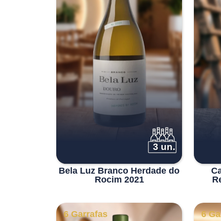
3 un.
Bela Luz Branco Herdade do
Ca
Rocim 2021
R
6 Garrafas
6 Ga