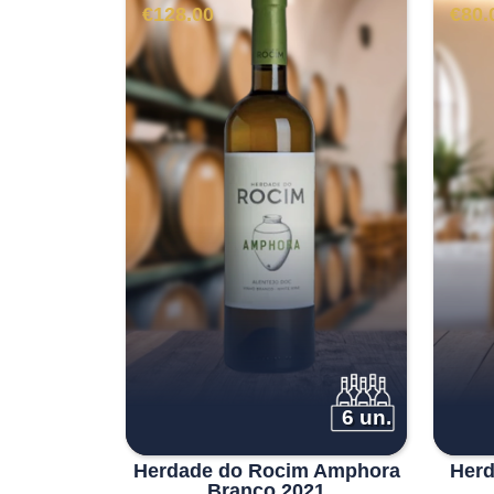
€
128.00
€
80.
6 un.
Herdade do Rocim Amphora
Herd
Branco 2021