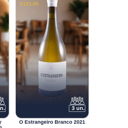
€
121.00
n.
3 un.
y
O Estrangeiro Branco 2021
o