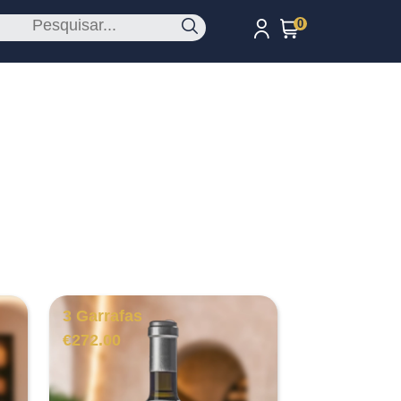
0
3 Garrafas
€
272.00