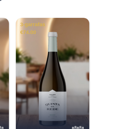
3-garrafas
€
74.00