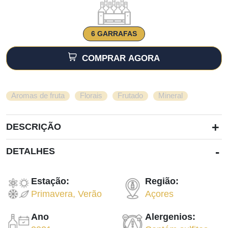
6 GARRAFAS
COMPRAR AGORA
,
,
,
Aromas de fruta
Florais
Frutado
Mineral
+
DESCRIÇÃO
-
DETALHES
Estação:
Região:
Primavera
,
Verão
Açores
Ano
Alergenios: