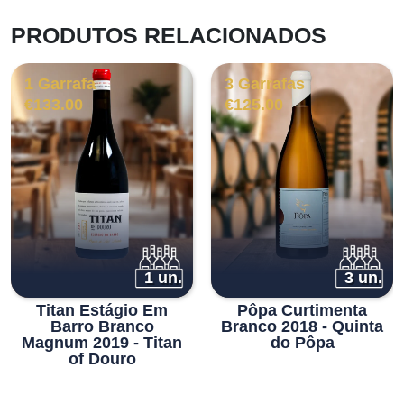
PRODUTOS RELACIONADOS
1 Garrafa
3 Garrafas
€
133.00
€
125.00
1 un.
3 un.
Titan Estágio Em
Pôpa Curtimenta
Barro Branco
Branco 2018 - Quinta
Magnum 2019 - Titan
do Pôpa
of Douro