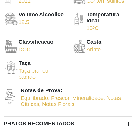
2021
Contém sulfitos
Volume Alcoólico
Temperatura
Ideal
12.5
10ºC
Classificacao
Casta
DOC
Arinto
Taça
Taça branco
padrão
Notas de Prova:
Equilibrado
,
Frescor
,
Mineralidade
,
Notas
Cítricas
,
Notas Florais
+
PRATOS RECOMENTADOS