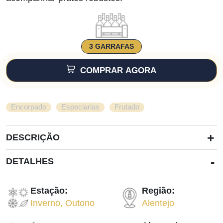
3 GARRAFAS
COMPRAR AGORA
,
,
Encorpado
Especiarias
Frutado
+
DESCRIÇÃO
-
DETALHES
Estação:
Região:
Inverno
,
Outono
Alentejo