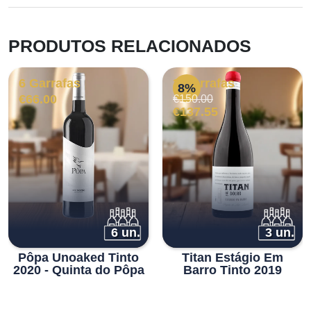
PRODUTOS RELACIONADOS
6 Garrafas
3 Garrafas
8%
O
O
€
66.00
€
150.00
preço
preço
€
137.55
original
atual
era:
é:
€150.00.
€137.55.
6 un.
3 un.
Pôpa Unoaked Tinto
Titan Estágio Em
2020 - Quinta do Pôpa
Barro Tinto 2019