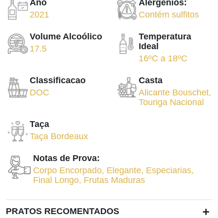
Ano
Alergenios:
2021
Contém sulfitos
Volume Alcoólico
Temperatura
Ideal
17.5
16ºC
a
18ºC
Classificacao
Casta
DOC
Alicante Bouschet
,
Touriga Nacional
Taça
Taça Bordeaux
Notas de Prova:
Corpo Encorpado
,
Elegante
,
Especiarias
,
Final Longo
,
Frutas Maduras
+
PRATOS RECOMENTADOS