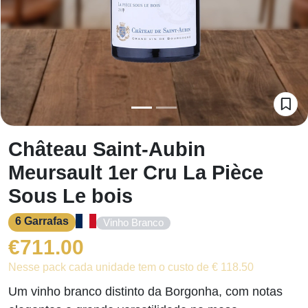
Château Saint-Aubin
Meursault 1er Cru La Pièce
Sous Le bois
6 Garrafas
Vinho Branco
€
711.00
Nesse pack cada unidade tem o custo de € 118.50
Um vinho branco distinto da Borgonha, com notas