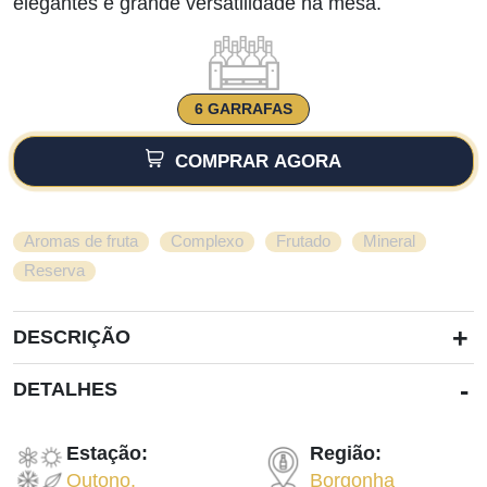
elegantes e grande versatilidade na mesa.
6 GARRAFAS
COMPRAR AGORA
,
,
,
,
Aromas de fruta
Complexo
Frutado
Mineral
Reserva
+
DESCRIÇÃO
-
DETALHES
Estação:
Região:
Outono
,
Borgonha