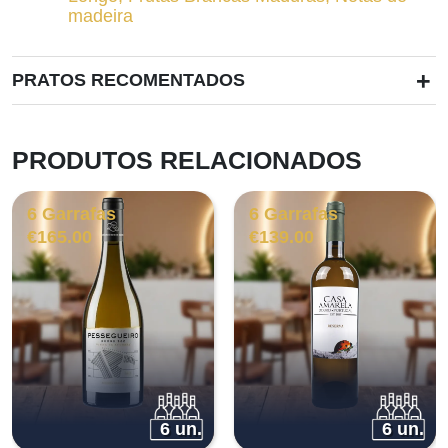
madeira
+
PRATOS RECOMENTADOS
PRODUTOS RELACIONADOS
6 Garrafas
6 Garrafas
€
165.00
€
139.00
6 un.
6 un.