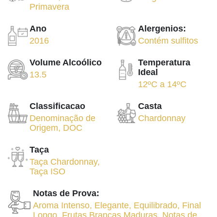
Primavera
Ano
Alergenios:
2016
Contém sulfitos
Volume Alcoólico
Temperatura
Ideal
13.5
12ºC
a
14ºC
Classificacao
Casta
Denominação de
Chardonnay
Origem
,
DOC
Taça
Taça Chardonnay
,
Taça ISO
Notas de Prova:
Aroma Intenso
,
Elegante
,
Equilibrado
,
Final
Longo
,
Frutas Brancas Maduras
,
Notas de