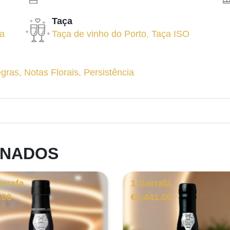
Taça
na
Taça de vinho do Porto
,
Taça ISO
egras
,
Notas Florais
,
Persistência
ONADOS
arrafa
1 Garrafa
.00
€
3,441.00