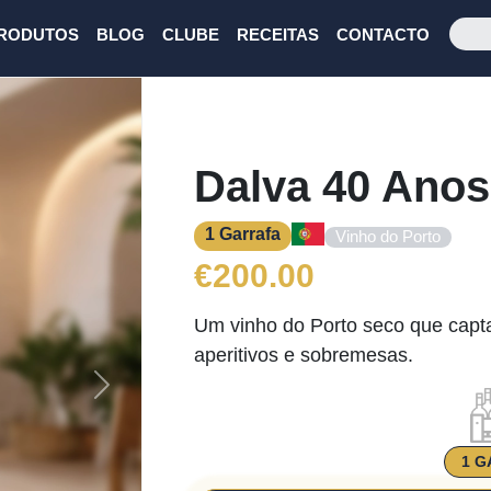
RODUTOS
BLOG
CLUBE
RECEITAS
CONTACTO
Dalva 40 Anos
1 Garrafa
Vinho do Porto
€
200.00
Um vinho do Porto seco que capta
aperitivos e sobremesas.
Next
1 G