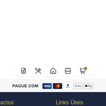
0
PAGUE COM
actos
Links Úteis