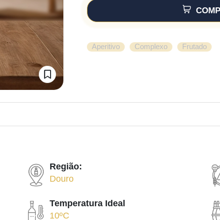
COMP
,
,
Aperitivo
Complexo
Frutado
Região:
Douro
Temperatura Ideal
10ºC