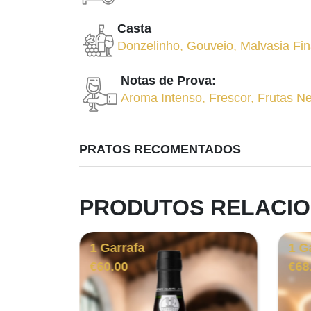
Casta
Donzelinho
,
Gouveio
,
Malvasia Fi
Notas de Prova:
Aroma Intenso
,
Frescor
,
Frutas N
PRATOS RECOMENTADOS
PRODUTOS RELACI
1 Garrafa
1 G
€
60.00
€
68