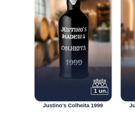
1 un.
1 un.
ta 1998
Justino's Colheita 1999
Ju