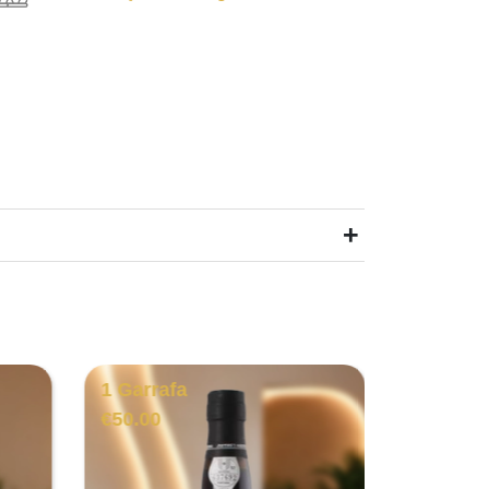
+
1 Garrafa
1 Garra
€
50.00
€
50.00