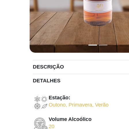
DESCRIÇÃO
DETALHES
Estação:
Outono
,
Primavera
,
Verão
Volume Alcoólico
20