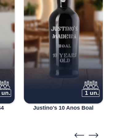
 un.
1 un.
44
Justino's 10 Anos Boal
Justino'