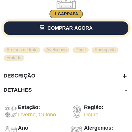
1 GARRAFA
COMPRAR AGORA
,
,
,
,
Aromas de fruta
Aveludado
Doce
Encorpado
Frutado
+
DESCRIÇÃO
-
DETALHES
Estação:
Região:
Inverno
,
Outono
Douro
Ano
Alergenios: