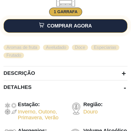
1 GARRAFA
COMPRAR AGORA
,
,
,
,
Aromas de fruta
Aveludado
Doce
Especiarias
Frutado
+
DESCRIÇÃO
-
DETALHES
Estação:
Região:
Inverno
,
Outono
,
Douro
Primavera
,
Verão
Alergenios:
Volume Alcoólico