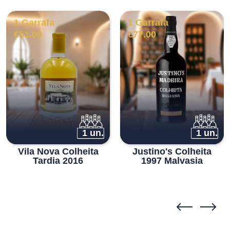
1 Garrafa
1 Garrafa
€
51.00
€
77.00
1 un.
1 un.
Vila Nova Colheita
Justino's Colheita
Tardia 2016
1997 Malvasia