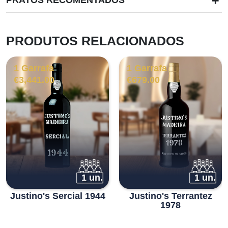
+
PRATOS RECOMENTADOS
PRODUTOS RELACIONADOS
1 Garrafa
1 Garrafa
€
3,441.00
€
679.00
1 un.
1 un.
Justino's Sercial 1944
Justino's Terrantez
1978