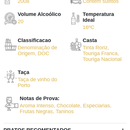
2008
Contém sulfitos
Volume Alcoólico
Temperatura
Ideal
20
16ºC
Classificacao
Casta
Denominação de
Tinta Roriz
,
Origem
,
DOC
Touriga Franca
,
Touriga Nacional
Taça
Taça de vinho do
Porto
Notas de Prova:
Aroma Intenso
,
Chocolate
,
Especiarias
,
Frutas Negras
,
Taninos