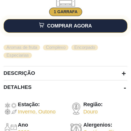
1 GARRAFA
COMPRAR AGORA
,
,
,
Aromas de fruta
Complexo
Encorpado
Especiarias
+
DESCRIÇÃO
-
DETALHES
Estação:
Região:
Inverno
,
Outono
Douro
Ano
Alergenios: