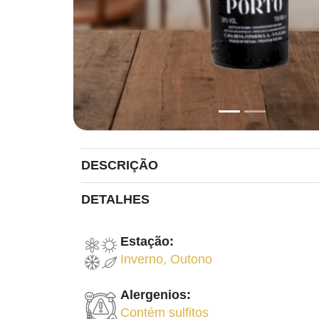
DESCRIÇÃO
DETALHES
Estação:
Inverno
,
Outono
Alergenios:
Contém sulfitos