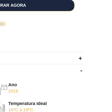
RAR AGORA
as
+
-
Ano
2016
Temperatura Ideal
16ºC
a
18ºC