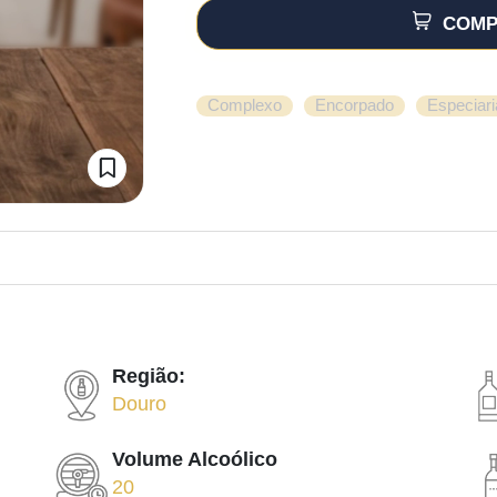
COMP
,
,
Complexo
Encorpado
Especiari
Região:
Douro
Volume Alcoólico
20