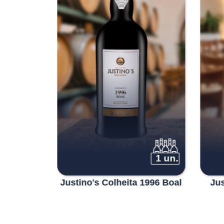
1 un.
1 un.
 Medium
Justino's Colheita 1996 Boal
Jus