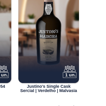
 un.
1 un.
954
Justino's Single Cask
Justin
Sercial | Verdelho | Malvasia