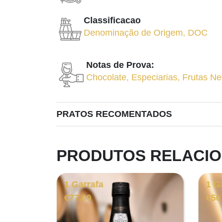
Classificacao
Denominação de Origem
,
DOC
Notas de Prova:
Chocolate
,
Especiarias
,
Frutas Ne
PRATOS RECOMENTADOS
PRODUTOS RELACI
1 Garrafa
1 G
€
77.00
€
50