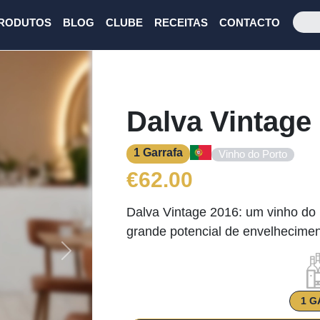
RODUTOS
BLOG
CLUBE
RECEITAS
CONTACTO
Dalva Vintage
1 Garrafa
Vinho do Porto
€
62.00
Dalva Vintage 2016: um vinho do
grande potencial de envelhecimen
Next
1 G