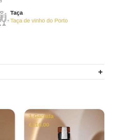
Taça
Taça de vinho do Porto
+
1 Garrafa
1 Garra
€
116.00
€
21.00