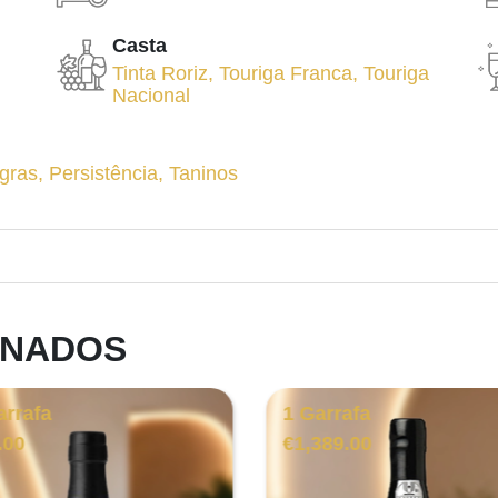
Casta
Tinta Roriz
,
Touriga Franca
,
Touriga
Nacional
gras
,
Persistência
,
Taninos
ONADOS
arrafa
1 Garrafa
.00
€
1,389.00