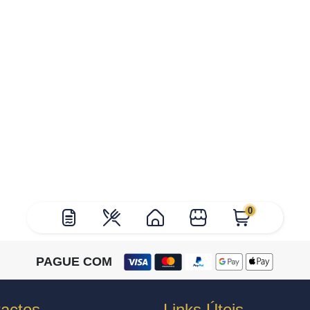
0
PAGUE COM
actos
Links Úteis