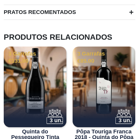
+
PRATOS RECOMENTADOS
PRODUTOS RELACIONADOS
3 Garrafas
3 Garrafas
€
131.00
€
85.00
3 un.
3 un.
Quinta do
Pôpa Touriga Franca
Pessegueiro Tinta
2018 - Quinta do Pôpa